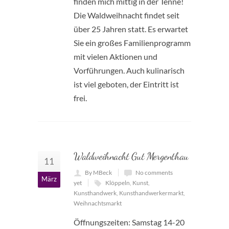
finden mich mittig in der Tenne!
Die Waldweihnacht findet seit
über 25 Jahren statt. Es erwartet
Sie ein großes Familienprogramm
mit vielen Aktionen und
Vorführungen. Auch kulinarisch
ist viel geboten, der Eintritt ist
frei.
Waldweihnacht Gut Mergenthau
11
By MBeck
No comments
März
yet
Klöppeln
,
Kunst
,
Kunsthandwerk
,
Kunsthandwerkermarkt
,
Weihnachtsmarkt
Öffnungszeiten: Samstag 14-20