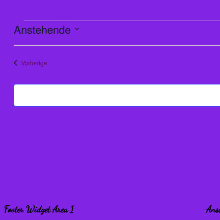
Veranstaltungen
Anstehende
Datum
wählen.
Veranstaltungen
Vorherige
Footer Widget Area 1
Ansc