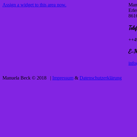
Assign a widget to this area now.
Manu
Erl
861
Tele
++4
E-M
inf
Manuela Beck © 2018 |
Impressum
&
Datenschutzerklärung