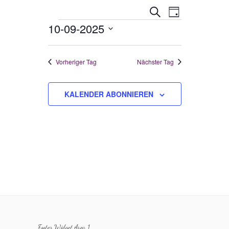
Veranstaltungen
Veranstaltung
SUCHE
TAG
Ansichten-
Veranstaltungen
10-09-2025
Suche
Navigation
Datum
und
wählen.
Vorheriger Tag
Nächster Tag
Ansichten,
Navigation
KALENDER ABONNIEREN
Footer Widget Area 1